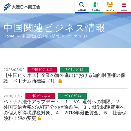
大連日本商工会
会員検索
入会案内
ログイン
MENU
中国関連ビジネス情報
Home
中国関連ビジネス情報
ｱｼﾞｱﾋﾞｼﾞﾈｽ
中国ビジネス
ｱｼﾞｱﾋﾞｼﾞﾈｽ
2026/03/02
【中国ビジネス】企業の海外進出における知的財産権の保
護－ベトナム商標編（1）
中国ビジネス
ｱｼﾞｱﾋﾞｼﾞﾈｽ
2018/01/17
ベトナム法令アップデート：１．VAT還付への制限、２．
外国契約者税のVAT部分の控除条件、３．就労関連費用へ
の個人所得税課税対象、４．2018年最低賃金、５．社会保
険料上限の変更