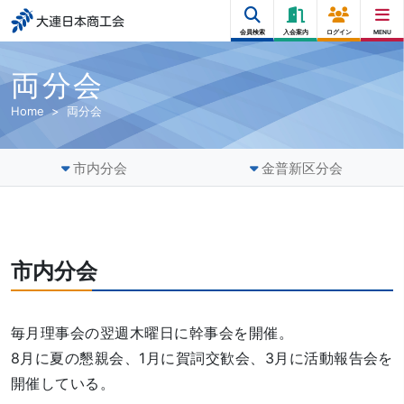
大連日本商工会
会員検索
入会案内
ログイン
MENU
両分会
Home
両分会
市内分会
金普新区分会
市内分会
毎月理事会の翌週木曜日に幹事会を開催。
8月に夏の懇親会、1月に賀詞交歓会、3月に活動報告会を
開催している。