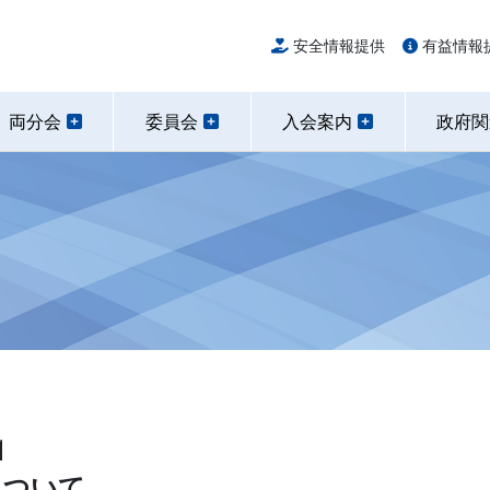
安全情報提供
有益情報
両分会
委員会
入会案内
政府
について