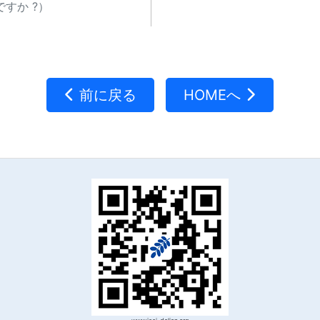
すか ?）
前に戻る
HOMEへ