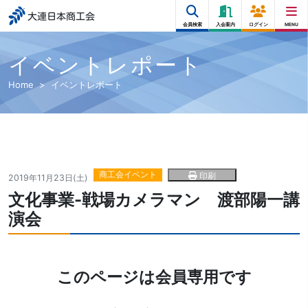
大連日本商工会
会員検索
入会案内
ログイン
MENU
イベントレポート
Home
イベントレポート
商工会イベント
印刷
2019年11月23日(土)
文化事業-戦場カメラマン 渡部陽一講
演会
このページは会員専用です