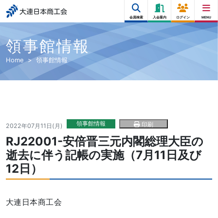
大連日本商工会
会員検索
入会案内
ログイン
MENU
領事館情報
Home
領事館情報
領事館情報
印刷
2022年07月11日(月)
RJ22001-安倍晋三元内閣総理大臣の
逝去に伴う記帳の実施（7月11日及び
12日）
大連日本商工会