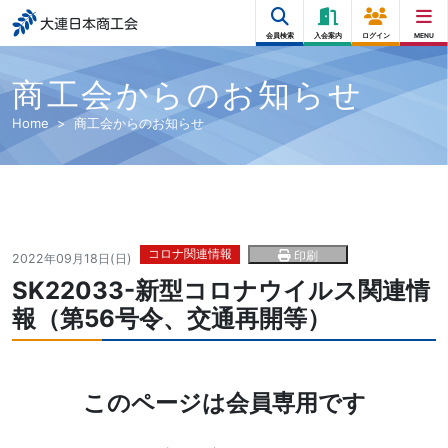
大連日本商工会
会員検索
入会案内
ログイン
MENU
商工会からのお知らせ
Home
商工会からのお知らせ
コロナ関連情報
印刷
2022年09月18日(日)
SK22033-新型コロナウイルス関連情
報（第56号令、交通再開等）
このページは会員専用です