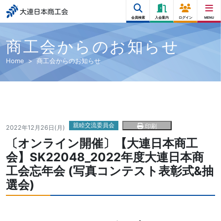
大連日本商工会
会員検索
入会案内
ログイン
MENU
商工会からのお知らせ
Home
商工会からのお知らせ
親睦交流委員会
印刷
2022年12月26日(月)
〔オンライン開催〕【大連日本商工
会】SK22048_2022年度大連日本商
工会忘年会 (写真コンテスト表彰式&抽
選会)