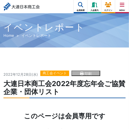
大連日本商工会
会員検索
入会案内
ログイン
MENU
イベントレポート
Home
イベントレポート
商工会イベント
印刷
2022年12月28日(水)
大連日本商工会2022年度忘年会ご協賛
企業・団体リスト
このページは会員専用です