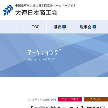
中国遼寧省大連の日本商工会ホームページです
大連日本商工会
TOP
概要
理事会
ﾏｰｹﾃｨﾝｸﾞ
Home
ﾏｰｹﾃｨﾝｸﾞ
中国ビジネス
ﾏｰｹﾃｨﾝｸﾞ
2016年07月29日(金)