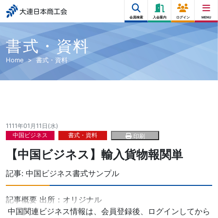
大連日本商工会
会員検索
入会案内
ログイン
MENU
書式・資料
Home
書式・資料
1111年01月11日(水)
中国ビジネス
書式・資料
印刷
【中国ビジネス】輸入貨物報関単
記事:
中国ビジネス書式サンプル
記事概要 出所：オリジナル
中国関連ビジネス情報は、会員登録後、ログインしてから