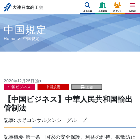
大連日本商工会
会員検索
入会案内
ログイン
MENU
中国規定
Home
中国規定
2020年12月25日(金)
中国ビジネス
中国規定
印刷
【中国ビジネス】中華人民共和国輸出
管制法
記事:
水野コンサルタンシーグループ
記事概要 第一条 国家の安全保護、利益の維持、拡散防止