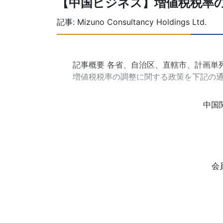
【中国ビジネス】増値税税率
記事:
Mizuno Consultancy Holdings Ltd.
記事概要 各省、自治区、直轄市、計画単
増値税税率の調整に関する政策を下記の通
中国
会