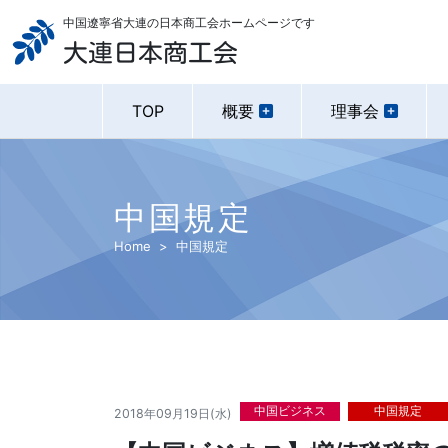
中国遼寧省大連の日本商工会ホームページです
大連日本商工会
TOP
概要
理事会
中国規定
Home
中国規定
中国ビジネス
中国規定
2018年09月19日(水)