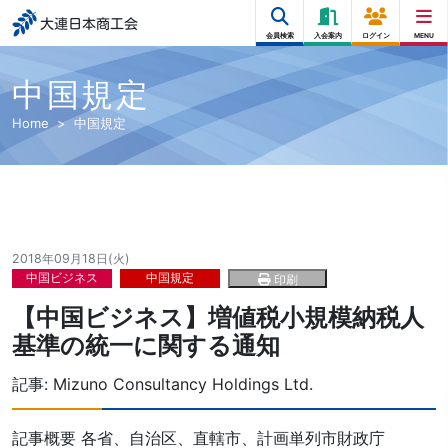
大連日本商工会
会員検索
入会案内
ログイン
MENU
中国規定
Home
中国規定
2018年09月18日(火)
中国ビジネス
中国規定
印刷
【中国ビジネス】増値税小規模納税人
基準の統一に関する通知
記事:
Mizuno Consultancy Holdings Ltd.
記事概要 各省、自治区、直轄市、計画単列市財政庁