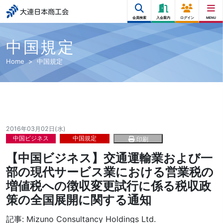
大連日本商工会
会員検索
入会案内
ログイン
MENU
中国規定
Home
中国規定
2016年03月02日(水)
中国ビジネス
中国規定
印刷
【中国ビジネス】交通運輸業および一
部の現代サービス業における営業税の
増値税への徴収変更試行に係る税収政
策の全国展開に関する通知
記事:
Mizuno Consultancy Holdings Ltd.