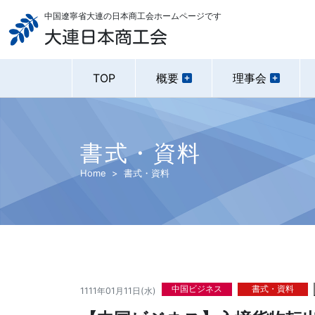
中国遼寧省大連の日本商工会ホームページです
大連日本商工会
TOP
概要
理事会
書式・資料
Home
書式・資料
中国ビジネス
書式・資料
1111年01月11日(水)