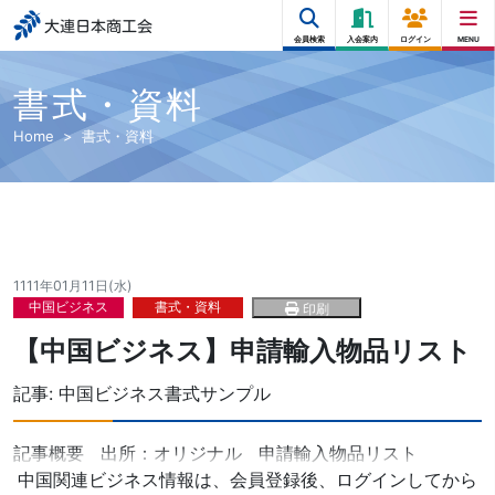
大連日本商工会
会員検索
入会案内
ログイン
MENU
書式・資料
Home
書式・資料
1111年01月11日(水)
中国ビジネス
書式・資料
印刷
【中国ビジネス】申請輸入物品リスト
記事:
中国ビジネス書式サンプル
記事概要 出所：オリジナル 申請輸入物品リスト
中国関連ビジネス情報は、会員登録後、ログインしてから