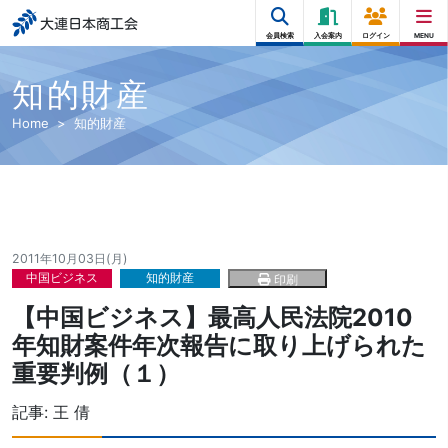
大連日本商工会
会員検索
入会案内
ログイン
MENU
知的財産
Home
知的財産
2011年10月03日(月)
中国ビジネス
知的財産
印刷
【中国ビジネス】最高人民法院2010
年知財案件年次報告に取り上げられた
重要判例（１）
記事:
王 倩