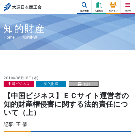
大連日本商工会
会員検索
入会案内
ログイン
MENU
知的財産
Home
知的財産
2011年06月16日(木)
中国ビジネス
知的財産
印刷
【中国ビジネス】ＥＣサイト運営者の
知的財産権侵害に関する法的責任につ
いて（上）
記事:
王 倩