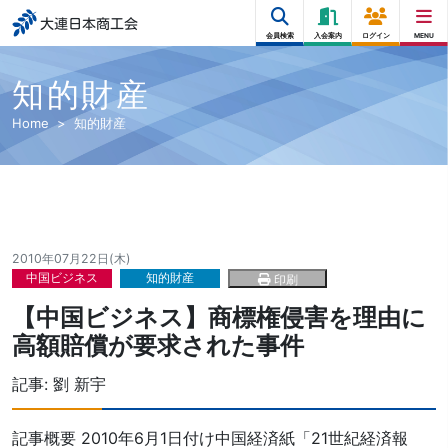
大連日本商工会
会員検索
入会案内
ログイン
MENU
知的財産
Home
知的財産
2010年07月22日(木)
中国ビジネス
知的財産
印刷
【中国ビジネス】商標権侵害を理由に
高額賠償が要求された事件
記事:
劉 新宇
記事概要 2010年6月1日付け中国経済紙「21世紀経済報