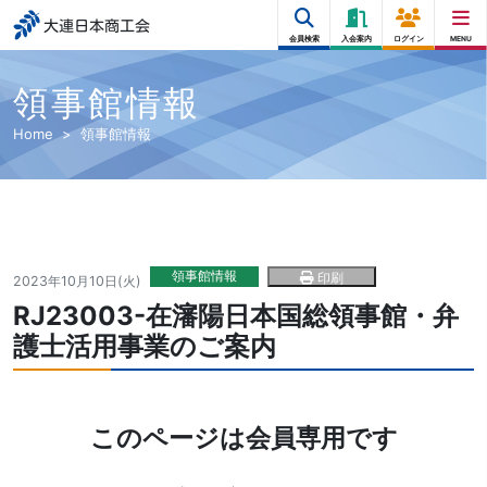
大連日本商工会
会員検索
入会案内
ログイン
MENU
領事館情報
Home
領事館情報
領事館情報
印刷
2023年10月10日(火)
RJ23003-在瀋陽日本国総領事館・弁
護士活用事業のご案内
このページは会員専用です