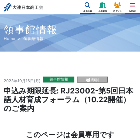
大連日本商工会
会員検索
入会案内
ログイン
MENU
領事館情報
Home
領事館情報
領事館情報
印刷
2023年10月16日(月)
申込み期限延長: RJ23002-第5回日本
語人材育成フォーラム（10.22開催）
のご案内
このページは会員専用です