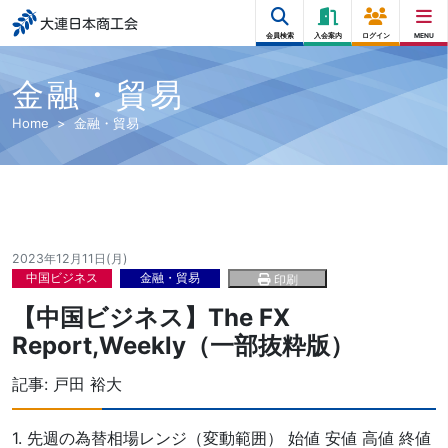
大連日本商工会
会員検索
入会案内
ログイン
MENU
金融・貿易
Home
金融・貿易
2023年12月11日(月)
中国ビジネス
金融・貿易
印刷
【中国ビジネス】The FX
Report,Weekly（一部抜粋版）
記事:
戸田 裕大
1. 先週の為替相場レンジ（変動範囲） 始値 安値 高値 終値