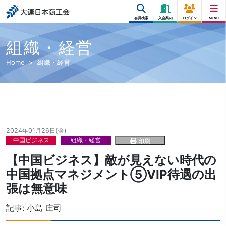
大連日本商工会
会員検索
入会案内
ログイン
MENU
組織・経営
Home
組織・経営
2024年01月26日(金)
中国ビジネス
組織・経営
印刷
【中国ビジネス】敵が見えない時代の
中国拠点マネジメント⑤VIP待遇の出
張は無意味
記事:
小島 庄司