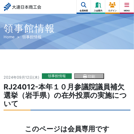
大連日本商工会
会員検索
入会案内
ログイン
MENU
領事館情報
Home
領事館情報
領事館情報
印刷
2024年09月12日(木)
RJ24012-本年１０月参議院議員補欠
選挙（岩手県）の在外投票の実施につ
いて
このページは会員専用です