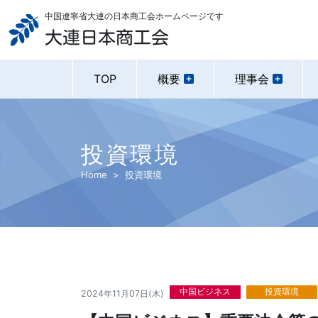
中国遼寧省大連の日本商工会ホームページです
大連日本商工会
TOP
概要
理事会
投資環境
Home
投資環境
中国ビジネス
投資環境
2024年11月07日(木)