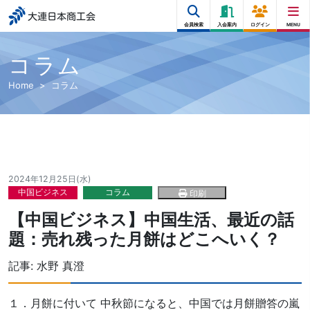
大連日本商工会
会員検索
入会案内
ログイン
MENU
コラム
Home
コラム
2024年12月25日(水)
中国ビジネス
コラム
印刷
【中国ビジネス】中国生活、最近の話
題：売れ残った月餅はどこへいく？
記事:
水野 真澄
１．月餅に付いて 中秋節になると、中国では月餅贈答の嵐