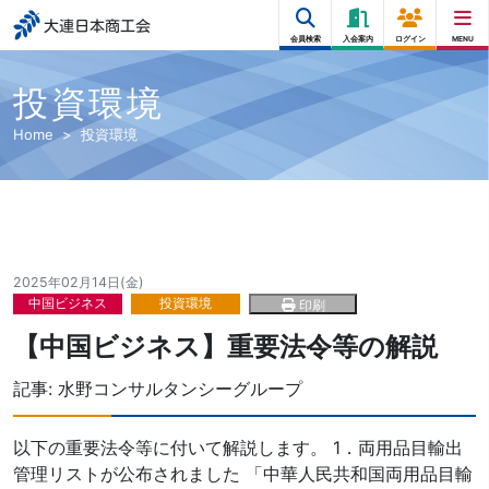
大連日本商工会
会員検索
入会案内
ログイン
MENU
投資環境
Home
投資環境
2025年02月14日(金)
中国ビジネス
投資環境
印刷
【中国ビジネス】重要法令等の解説
記事:
水野コンサルタンシーグループ
以下の重要法令等に付いて解説します。 1．両用品目輸出
管理リストが公布されました 「中華人民共和国両用品目輸