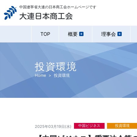
中国遼寧省大連の日本商工会ホームページです
大連日本商工会
TOP
概要
理事会
投資環境
Home
投資環境
中国ビジネス
投資環境
2025年03月19日(水)