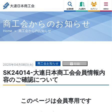
大連日本商工会
会員検索
入会案内
ログイン
MENU
商工会からのお知らせ
Home
商工会からのお知らせ
商工会お知らせ
印刷
2025年04月08日(火)
SK24014-大連日本商工会会員情報内
容のご確認について
このページは会員専用です