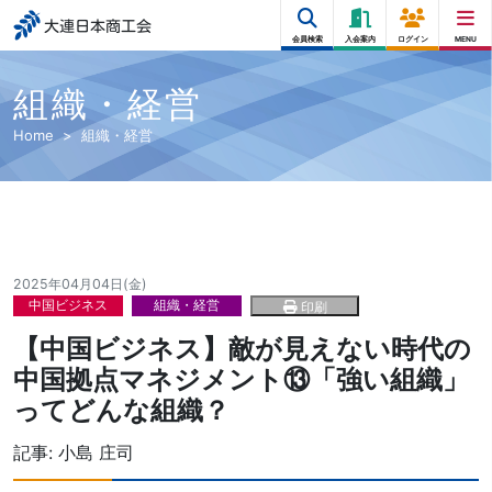
大連日本商工会
会員検索
入会案内
ログイン
MENU
組織・経営
Home
組織・経営
2025年04月04日(金)
中国ビジネス
組織・経営
印刷
【中国ビジネス】敵が見えない時代の
中国拠点マネジメント⑬「強い組織」
ってどんな組織？
記事:
小島 庄司