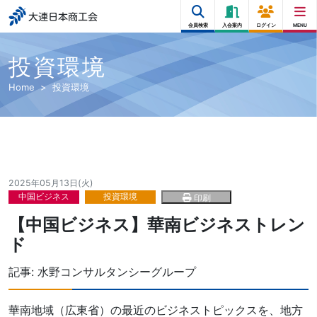
大連日本商工会
会員検索
入会案内
ログイン
MENU
投資環境
Home
投資環境
2025年05月13日(火)
中国ビジネス
投資環境
印刷
【中国ビジネス】華南ビジネストレン
ド
記事:
水野コンサルタンシーグループ
華南地域（広東省）の最近のビジネストピックスを、地方