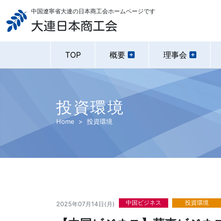
中国遼寧省大連の日本商工会ホームページです
大連日本商工会
TOP
概要
理事会
投資環境
Home
投資環境
中国ビジネス
投資環境
2025年07月14日(月)