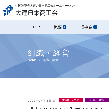
中国遼寧省大連の日本商工会ホームページです
大連日本商工会
TOP
概要
理事会
組織・経営
Home
組織・経営
中国ビジネス
組織・経営
2025年07月18日(金)