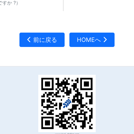
すか ?）
前に戻る
HOMEへ