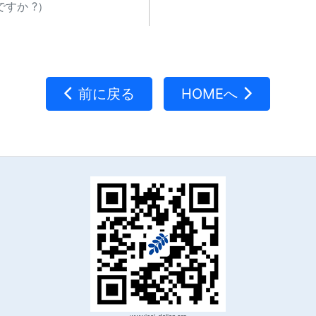
すか ?）
前に戻る
HOMEへ