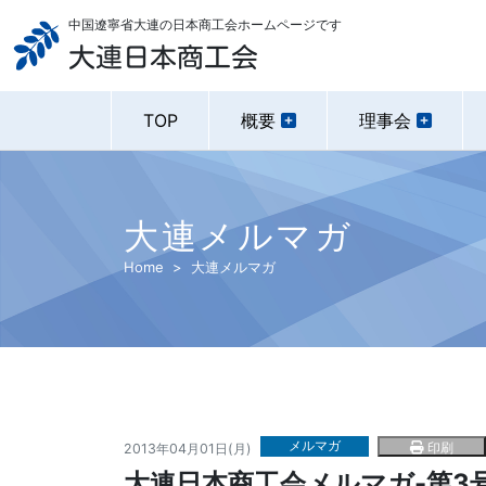
中国遼寧省大連の日本商工会ホームページです
大連日本商工会
TOP
概要
理事会
大連メルマガ
Home
大連メルマガ
メルマガ
印刷
2013年04月01日(月)
大連日本商工会メルマガ-第3号