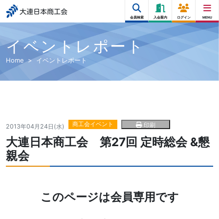
大連日本商工会
会員検索
入会案内
ログイン
MENU
イベントレポート
Home
イベントレポート
商工会イベント
印刷
2013年04月24日(水)
大連日本商工会 第27回 定時総会 &懇
親会
このページは会員専用です