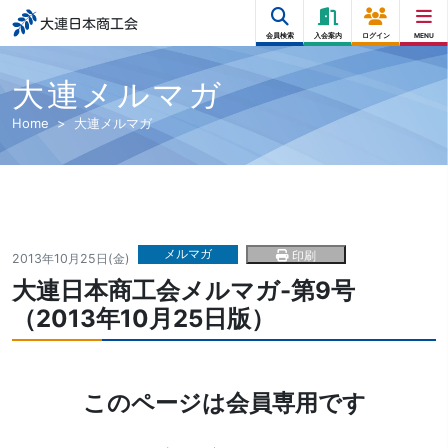
大連日本商工会
会員検索
入会案内
ログイン
MENU
大連メルマガ
Home
大連メルマガ
メルマガ
印刷
2013年10月25日(金)
大連日本商工会メルマガ-第9号
（2013年10月25日版）
このページは会員専用です