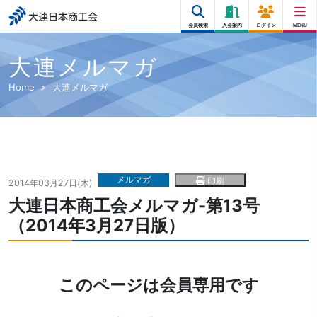
大連日本商工会
会員検索
入会案内
ログイン
MENU
大連メルマガ
Home
大連メルマガ
メルマガ
印刷
2014年03月27日(木)
大連日本商工会メルマガ-第13号
（2014年3月27日版）
このページは会員専用です