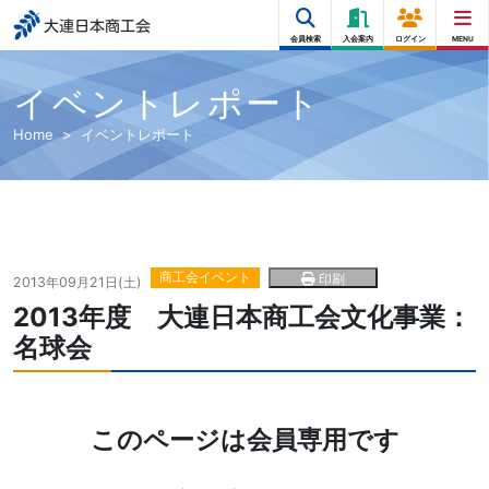
大連日本商工会
会員検索
入会案内
ログイン
MENU
イベントレポート
Home
イベントレポート
商工会イベント
印刷
2013年09月21日(土)
2013年度 大連日本商工会文化事業：
名球会
このページは会員専用です