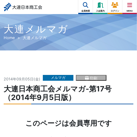
大連日本商工会
会員検索
入会案内
ログイン
MENU
大連メルマガ
Home
大連メルマガ
メルマガ
印刷
2014年09月05日(金)
大連日本商工会メルマガ-第17号
（2014年9月5日版）
このページは会員専用です