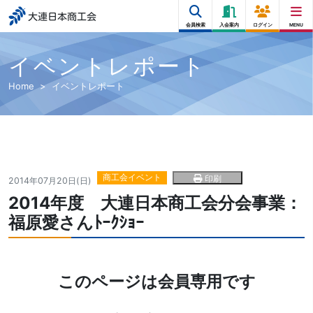
大連日本商工会
会員検索
入会案内
ログイン
MENU
イベントレポート
Home
イベントレポート
商工会イベント
印刷
2014年07月20日(日)
2014年度 大連日本商工会分会事業：
福原愛さんﾄｰｸｼｮｰ
このページは会員専用です