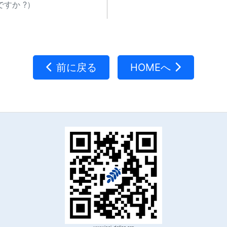
すか ?）
前に戻る
HOMEへ