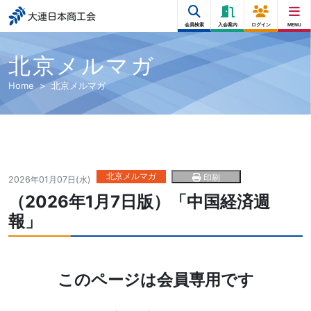
大連日本商工会
会員検索
入会案内
ログイン
MENU
北京メルマガ
Home
北京メルマガ
北京メルマガ
印刷
2026年01月07日(水)
（2026年1月7日版）「中国経済週
報」
このページは会員専用です