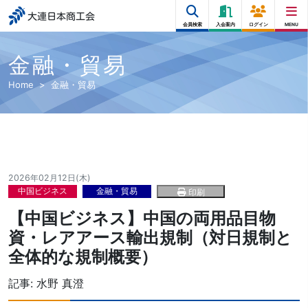
大連日本商工会
会員検索
入会案内
ログイン
MENU
金融・貿易
Home
金融・貿易
2026年02月12日(木)
中国ビジネス
金融・貿易
印刷
【中国ビジネス】中国の両用品目物
資・レアアース輸出規制（対日規制と
全体的な規制概要）
記事:
水野 真澄