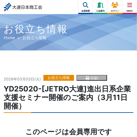
大連日本商工会
会員検索
入会案内
ログイン
MENU
お役立ち情報
Home
お役立ち情報
お役立ち情報
印刷
2026年03月03日(火)
YD25020-[JETRO大連]進出日系企業
支援セミナー開催のご案内（3月11日
開催）
このページは会員専用です