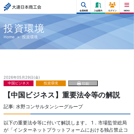
大連日本商工会
会員検索
入会案内
ログイン
MENU
投資環境
Home
投資環境
2026年05月29日(金)
中国ビジネス
投資環境
印刷
【中国ビジネス】重要法令等の解説
記事:
水野コンサルタンシーグループ
以下の重要法令等に付いて解説します。 1．市場監管総局
が「インターネットプラットフォームにおける独占禁止コ