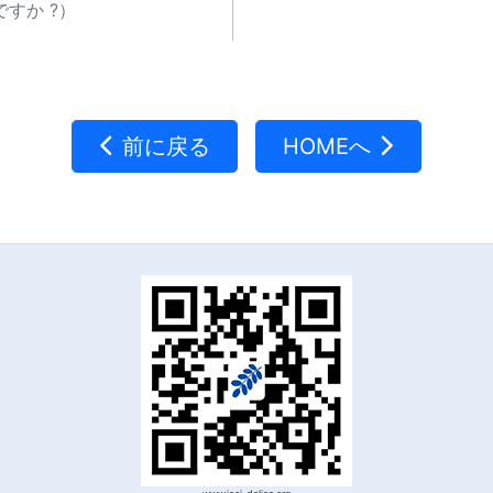
すか ?）
前に戻る
HOMEへ