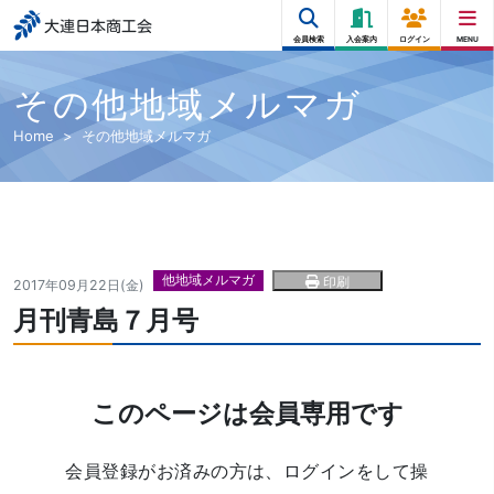
大連日本商工会
会員検索
入会案内
ログイン
MENU
その他地域メルマガ
Home
その他地域メルマガ
他地域メルマガ
印刷
2017年09月22日(金)
月刊青島７月号
このページは会員専用です
会員登録がお済みの方は、ログインをして操