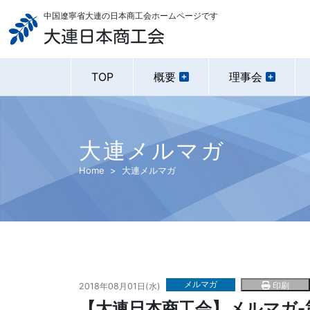
中国遼寧省大連の日本商工会ホームページです
大連日本商工会
TOP
概要
理事会
大連メルマガ
Home
大連メルマガ
メルマガ
印刷
2018年08月01日(水)
【大連日本商工会】メルマガ-第