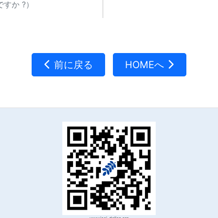
すか ?）
前に戻る
HOMEへ