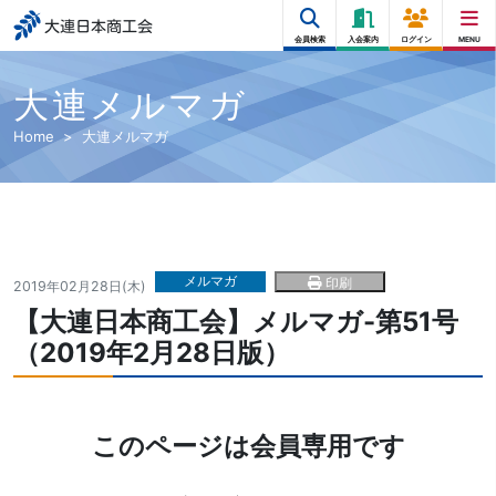
大連日本商工会
会員検索
入会案内
ログイン
MENU
大連メルマガ
Home
大連メルマガ
メルマガ
印刷
2019年02月28日(木)
【大連日本商工会】メルマガ-第51号
（2019年2月28日版）
このページは会員専用です